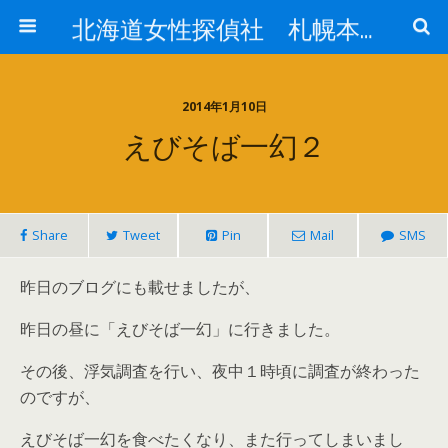
北海道女性探偵社 札幌本社ブログ
2014年1月10日
えびそば一幻２
Share
Tweet
Pin
Mail
SMS
昨日のブログにも載せましたが、
昨日の昼に「えびそば一幻」に行きました。
その後、浮気調査を行い、夜中１時頃に調査が終わった
のですが、
えびそば一幻を食べたくなり、また行ってしまいまし