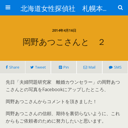
北海道女性探偵社 札幌本社ブログ
2014年4月16日
岡野あつこさんと ２
Share
Tweet
Pin
Mail
SMS
先日「夫婦問題研究家 離婚カウンセラー」の岡野あつ
こさんとの写真をFacebookにアップしたところ、
岡野あつこさんからコメントを頂きました！
岡野あつこさんの信頼、期待を裏切らないように、これ
からもご依頼者のために努力したいと思います。