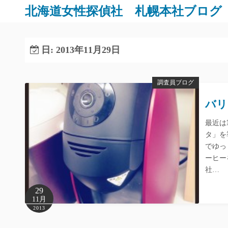
コ
北海道女性探偵社 札幌本社ブログ
ン
テ
ン
日:
2013年11月29日
ツ
へ
調査員ブログ
ス
キ
バリ
ッ
最近は
プ
タ」を
でゆっ
ーヒー
社…
29
11月
2013