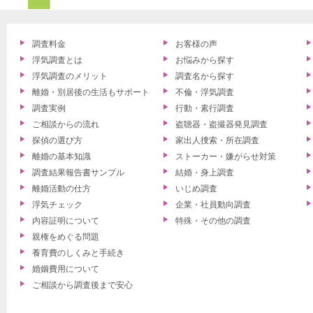
調査料金
お客様の声
浮気調査とは
お悩みから探す
浮気調査のメリット
調査名から探す
離婚・別居後の生活もサポート
不倫・浮気調査
調査実例
行動・素行調査
ご相談からの流れ
盗聴器・盗撮器発見調査
探偵の選び方
家出人捜索・所在調査
離婚の基本知識
ストーカー・嫌がらせ対策
調査結果報告書サンプル
結婚・身上調査
離婚活動の仕方
いじめ調査
浮気チェック
企業・社員動向調査
内容証明について
特殊・その他の調査
親権をめぐる問題
養育費のしくみと手続き
婚姻費用について
ご相談から調査後まで安心