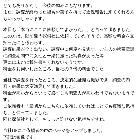
とてもありがたく、今後の励みにもなります。
また、調査が終わった後もお菓子を持って近況報告に来てくれる方
もいらっしゃいます。
本日も「本当にここに依頼してよかった。」と言って頂きました。
この方は、以前違う探偵社に依頼していたそうで、高額な料金を支
払ったにも係わらず、
調査結果が全く出ない、調査中に何度か見逃す、ご主人の携帯電話
に調査期間中に女性と一緒に撮った写真があった等…
更には未だに報告書もくれないそうです。
料金をお伺いしたところ、当社の３倍の料金でした…
当社で調査を行ったところ、決定的な証拠も撮影でき、調査の内
容・結果に大変満足して頂きました。
料金が高いからといって必ずしも調査力が高いわけでもないようで
す。
ご依頼者も「最初からこちらに依頼していれば…とても複雑な気持
ち」と仰っていました。
同じ探偵社として、ちょっと許せない気持ちですね。
当社HPにご依頼者の声のページをアップしました。
下記は画像です。