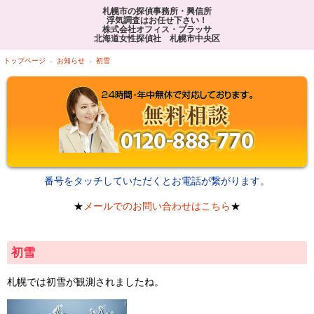
札幌市の探偵事務所・興信所
浮気調査はお任せ下さい！
株式会社オフィス・プラッサ
北海道女性探偵社 札幌市中央区
トップページ
お知らせ
初雪
番号をタッチしていただくとお電話が繋がります。
★
メールでのお問い合わせはこちら
★
初雪
札幌では初雪が観測されましたね。