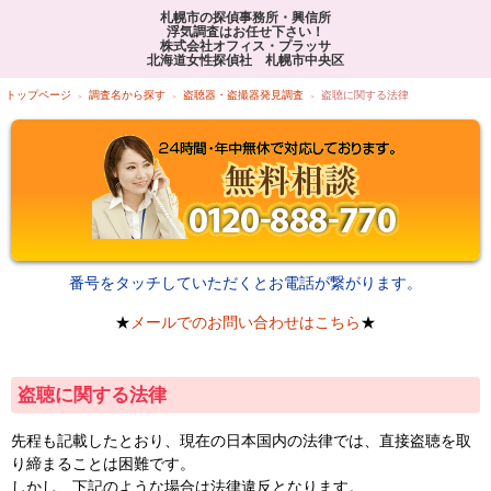
札幌市の探偵事務所・興信所
浮気調査はお任せ下さい！
株式会社オフィス・プラッサ
北海道女性探偵社 札幌市中央区
トップページ
調査名から探す
盗聴器・盗撮器発見調査
盗聴に関する法律
番号をタッチしていただくとお電話が繋がります。
★
メールでのお問い合わせはこちら
★
盗聴に関する法律
先程も記載したとおり、現在の日本国内の法律では、直接盗聴を取
り締まることは困難です。
しかし、下記のような場合は法律違反となります。