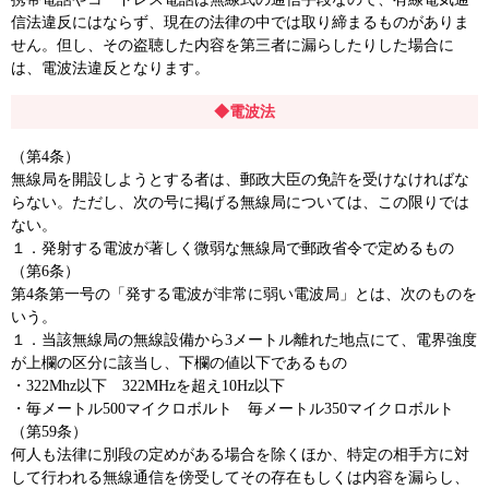
信法違反にはならず、現在の法律の中では取り締まるものがありま
せん。但し、その盗聴した内容を第三者に漏らしたりした場合に
は、電波法違反となります。
◆電波法
（第4条）
無線局を開設しようとする者は、郵政大臣の免許を受けなければな
らない。ただし、次の号に掲げる無線局については、この限りでは
ない。
１．発射する電波が著しく微弱な無線局で郵政省令で定めるもの
（第6条）
第4条第一号の「発する電波が非常に弱い電波局」とは、次のものを
いう。
１．当該無線局の無線設備から3メートル離れた地点にて、電界強度
が上欄の区分に該当し、下欄の値以下であるもの
・322Mhz以下 322MHzを超え10Hz以下
・毎メートル500マイクロボルト 毎メートル350マイクロボルト
（第59条）
何人も法律に別段の定めがある場合を除くほか、特定の相手方に対
して行われる無線通信を傍受してその存在もしくは内容を漏らし、